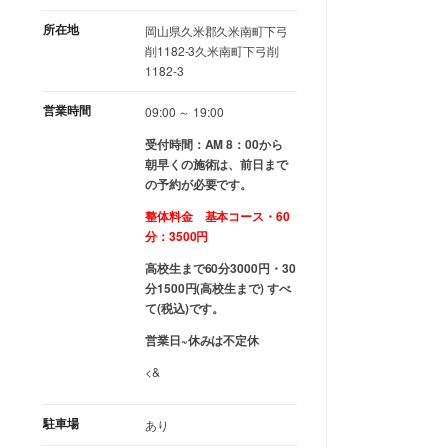
所在地
岡山県久米郡久米南町下弓
削1182-3久米南町下弓削
1182-3
営業時間
09:00 ～ 19:00
受付時間：AM 8：00から
朝早くの施術は、前日まで
の予約が必要です。
整体料金 基本コース・60
分：3500円
高校生まで60分3000円・30
分1500円(高校生まで) すべ
て(税込)です。
営業日~休みは不定休
<&
駐車場
あり