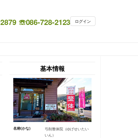
-2879 ☏086-728-2123
ログイン
基本情報
名称(かな)
弓削整体院（ゆげせいたい
いん）