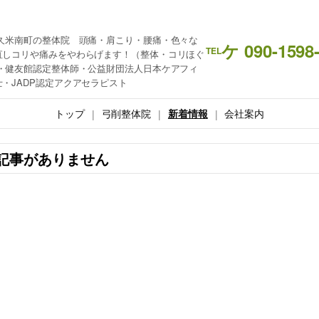
久米南町の整体院 頭痛・肩こり・腰痛・色々な
ケ 090-1598
TEL
直しコリや痛みをやわらげます！（整体・コリほぐ
・健友館認定整体師・公益財団法人日本ケアフィ
・JADP認定アクアセラピスト
トップ
弓削整体院
新着情報
会社案内
記事がありません