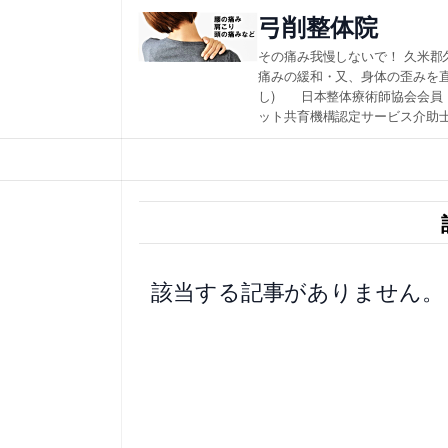
内
弓削整体院
容
その痛み我慢しないで！ 久米郡
を
痛みの緩和・又、身体の歪みを
し) 日本整体療術師協会会員
ス
ット共育機構認定サービス介助士
キ
ッ
プ
該当する記事がありません。