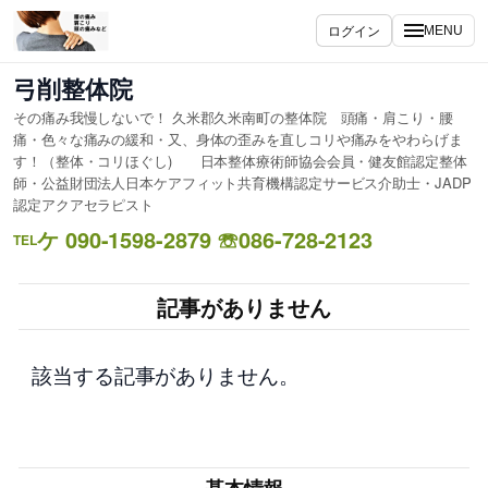
内
ログイン
MENU
容
を
弓削整体院
ス
その痛み我慢しないで！ 久米郡久米南町の整体院 頭痛・肩こり・腰
キ
痛・色々な痛みの緩和・又、身体の歪みを直しコリや痛みをやわらげま
ッ
す！（整体・コリほぐし) 日本整体療術師協会会員・健友館認定整体
プ
師・公益財団法人日本ケアフィット共育機構認定サービス介助士・JADP
認定アクアセラピスト
ケ 090-1598-2879 ☏086-728-2123
TEL
記事がありません
該当する記事がありません。