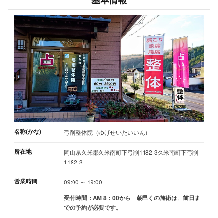
基本情報
名称(かな)
弓削整体院（ゆげせいたいいん）
所在地
岡山県久米郡久米南町下弓削1182-3久米南町下弓削
1182-3
営業時間
09:00 ～ 19:00
受付時間：AM 8：00から 朝早くの施術は、前日ま
での予約が必要です。