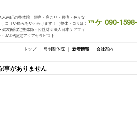
久米南町の整体院 頭痛・肩こり・腰痛・色々な
ケ 090-1598
TEL
直しコリや痛みをやわらげます！（整体・コリほぐ
・健友館認定整体師・公益財団法人日本ケアフィ
・JADP認定アクアセラピスト
トップ
弓削整体院
新着情報
会社案内
記事がありません