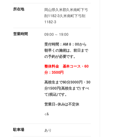
所在地
岡山県久米郡久米南町下弓
削1182-3久米南町下弓削
1182-3
営業時間
09:00 ～ 19:00
受付時間：AM 8：00から
朝早くの施術は、前日まで
の予約が必要です。
整体料金 基本コース・60
分：3500円
高校生まで60分3000円・30
分1500円(高校生まで) すべ
て(税込)です。
営業日~休みは不定休
<&
駐車場
あり