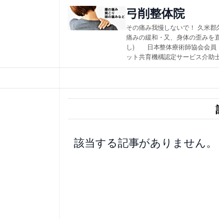
内
弓削整体院
容
その痛み我慢しないで！ 久米郡
を
痛みの緩和・又、身体の歪みを
し) 日本整体療術師協会会員
ス
ット共育機構認定サービス介助士
キ
ッ
プ
該当する記事がありません。