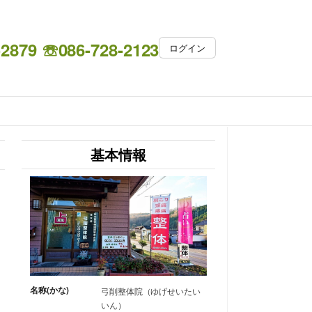
-2879 ☏086-728-2123
ログイン
基本情報
名称(かな)
弓削整体院（ゆげせいたい
いん）