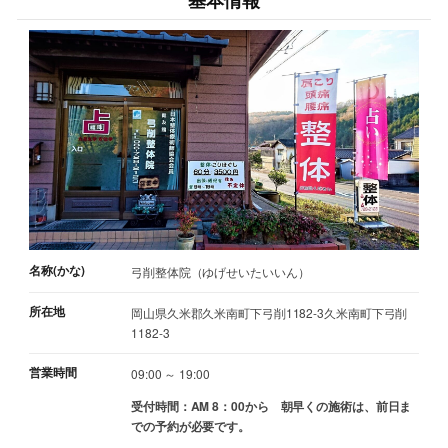
基本情報
名称(かな)
弓削整体院（ゆげせいたいいん）
所在地
岡山県久米郡久米南町下弓削1182-3久米南町下弓削
1182-3
営業時間
09:00 ～ 19:00
受付時間：AM 8：00から 朝早くの施術は、前日ま
での予約が必要です。