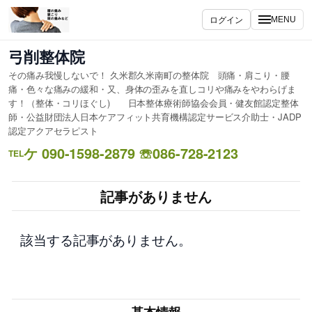
内
ログイン
MENU
容
を
弓削整体院
ス
その痛み我慢しないで！ 久米郡久米南町の整体院 頭痛・肩こり・腰
キ
痛・色々な痛みの緩和・又、身体の歪みを直しコリや痛みをやわらげま
ッ
す！（整体・コリほぐし) 日本整体療術師協会会員・健友館認定整体
プ
師・公益財団法人日本ケアフィット共育機構認定サービス介助士・JADP
認定アクアセラピスト
ケ 090-1598-2879 ☏086-728-2123
TEL
記事がありません
該当する記事がありません。