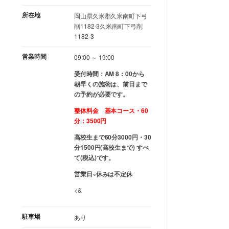
所在地
岡山県久米郡久米南町下弓
削1182-3久米南町下弓削
1182-3
営業時間
09:00 ～ 19:00
受付時間：AM 8：00から
朝早くの施術は、前日まで
の予約が必要です。
整体料金 基本コース・60
分：3500円
高校生まで60分3000円・30
分1500円(高校生まで) すべ
て(税込)です。
営業日~休みは不定休
<&
駐車場
あり