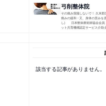
内
弓削整体院
容
その痛み我慢しないで！ 久米郡
を
痛みの緩和・又、身体の歪みを
し) 日本整体療術師協会会員
ス
ット共育機構認定サービス介助士
キ
ッ
プ
該当する記事がありません。