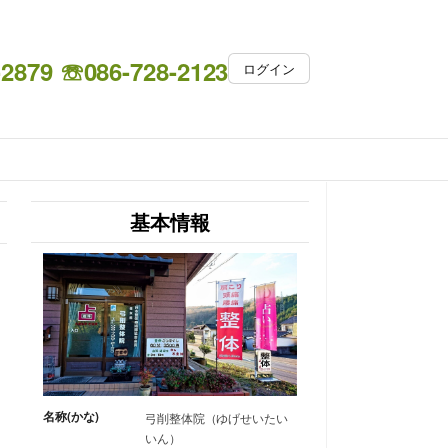
-2879 ☏086-728-2123
ログイン
基本情報
名称(かな)
弓削整体院（ゆげせいたい
いん）