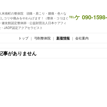
久米南町の整体院 頭痛・肩こり・腰痛・色々な
ケ 090-1598
TEL
直しコリや痛みをやわらげます！（整体・コリほぐ
・健友館認定整体師・公益財団法人日本ケアフィ
・JADP認定アクアセラピスト
トップ
弓削整体院
新着情報
会社案内
記事がありません