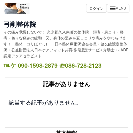
内
ログイン
MENU
容
を
弓削整体院
ス
その痛み我慢しないで！ 久米郡久米南町の整体院 頭痛・肩こり・腰
キ
痛・色々な痛みの緩和・又、身体の歪みを直しコリや痛みをやわらげま
ッ
す！（整体・コリほぐし) 日本整体療術師協会会員・健友館認定整体
プ
師・公益財団法人日本ケアフィット共育機構認定サービス介助士・JADP
認定アクアセラピスト
ケ 090-1598-2879 ☏086-728-2123
TEL
記事がありません
該当する記事がありません。