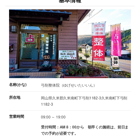
基本情報
名称(かな)
弓削整体院（ゆげせいたいいん）
所在地
岡山県久米郡久米南町下弓削1182-3久米南町下弓削
1182-3
営業時間
09:00 ～ 19:00
受付時間：AM 8：00から 朝早くの施術は、前日ま
での予約が必要です。