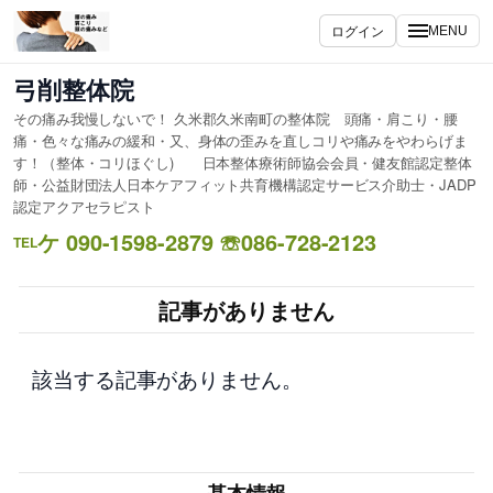
内
ログイン
MENU
容
を
弓削整体院
ス
その痛み我慢しないで！ 久米郡久米南町の整体院 頭痛・肩こり・腰
キ
痛・色々な痛みの緩和・又、身体の歪みを直しコリや痛みをやわらげま
ッ
す！（整体・コリほぐし) 日本整体療術師協会会員・健友館認定整体
プ
師・公益財団法人日本ケアフィット共育機構認定サービス介助士・JADP
認定アクアセラピスト
ケ 090-1598-2879 ☏086-728-2123
TEL
記事がありません
該当する記事がありません。