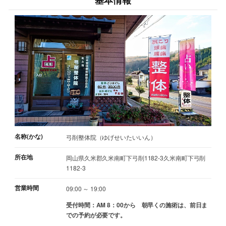
基本情報
名称(かな)
弓削整体院（ゆげせいたいいん）
所在地
岡山県久米郡久米南町下弓削1182-3久米南町下弓削
1182-3
営業時間
09:00 ～ 19:00
受付時間：AM 8：00から 朝早くの施術は、前日ま
での予約が必要です。