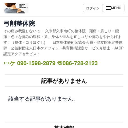
内
ログイン
MENU
容
を
弓削整体院
ス
その痛み我慢しないで！ 久米郡久米南町の整体院 頭痛・肩こり・腰
キ
痛・色々な痛みの緩和・又、身体の歪みを直しコリや痛みをやわらげま
ッ
す！（整体・コリほぐし) 日本整体療術師協会会員・健友館認定整体
プ
師・公益財団法人日本ケアフィット共育機構認定サービス介助士・JADP
認定アクアセラピスト
ケ 090-1598-2879 ☏086-728-2123
TEL
記事がありません
該当する記事がありません。