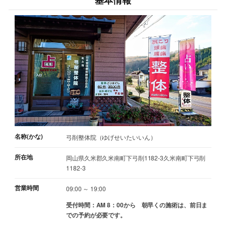
基本情報
名称(かな)
弓削整体院（ゆげせいたいいん）
所在地
岡山県久米郡久米南町下弓削1182-3久米南町下弓削
1182-3
営業時間
09:00 ～ 19:00
受付時間：AM 8：00から 朝早くの施術は、前日ま
での予約が必要です。