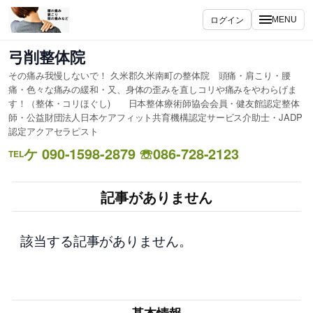
内
ログイン
MENU
容
を
弓削整体院
ス
その痛み我慢しないで！ 久米郡久米南町の整体院 頭痛・肩こり・腰
キ
痛・色々な痛みの緩和・又、身体の歪みを直しコリや痛みをやわらげま
ッ
す！（整体・コリほぐし) 日本整体療術師協会会員・健友館認定整体
プ
師・公益財団法人日本ケアフィット共育機構認定サービス介助士・JADP
認定アクアセラピスト
ケ 090-1598-2879 ☏086-728-2123
TEL
記事がありません
該当する記事がありません。