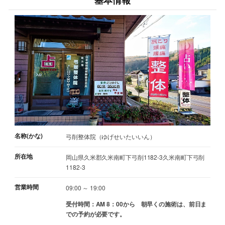
基本情報
名称(かな)
弓削整体院（ゆげせいたいいん）
所在地
岡山県久米郡久米南町下弓削1182-3久米南町下弓削
1182-3
営業時間
09:00 ～ 19:00
受付時間：AM 8：00から 朝早くの施術は、前日ま
での予約が必要です。