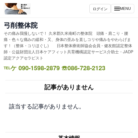
内
ログイン
MENU
容
を
弓削整体院
ス
その痛み我慢しないで！ 久米郡久米南町の整体院 頭痛・肩こり・腰
キ
痛・色々な痛みの緩和・又、身体の歪みを直しコリや痛みをやわらげま
ッ
す！（整体・コリほぐし) 日本整体療術師協会会員・健友館認定整体
プ
師・公益財団法人日本ケアフィット共育機構認定サービス介助士・JADP
認定アクアセラピスト
ケ 090-1598-2879 ☏086-728-2123
TEL
記事がありません
該当する記事がありません。