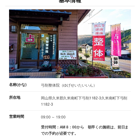
基本情報
名称(かな)
弓削整体院（ゆげせいたいいん）
所在地
岡山県久米郡久米南町下弓削1182-3久米南町下弓削
1182-3
営業時間
09:00 ～ 19:00
受付時間：AM 8：00から 朝早くの施術は、前日ま
での予約が必要です。