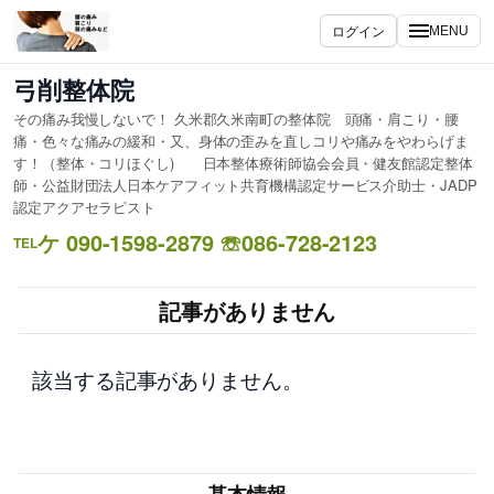
内
ログイン
MENU
容
を
弓削整体院
ス
その痛み我慢しないで！ 久米郡久米南町の整体院 頭痛・肩こり・腰
キ
痛・色々な痛みの緩和・又、身体の歪みを直しコリや痛みをやわらげま
ッ
す！（整体・コリほぐし) 日本整体療術師協会会員・健友館認定整体
プ
師・公益財団法人日本ケアフィット共育機構認定サービス介助士・JADP
認定アクアセラピスト
ケ 090-1598-2879 ☏086-728-2123
TEL
記事がありません
該当する記事がありません。