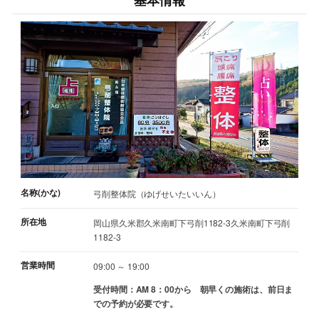
基本情報
名称(かな)
弓削整体院（ゆげせいたいいん）
所在地
岡山県久米郡久米南町下弓削1182-3久米南町下弓削
1182-3
営業時間
09:00 ～ 19:00
受付時間：AM 8：00から 朝早くの施術は、前日ま
での予約が必要です。