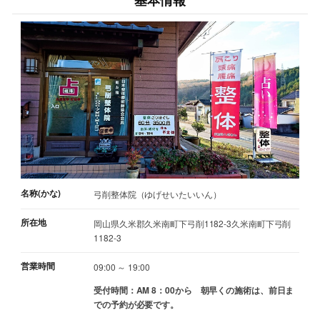
基本情報
名称(かな)
弓削整体院（ゆげせいたいいん）
所在地
岡山県久米郡久米南町下弓削1182-3久米南町下弓削
1182-3
営業時間
09:00 ～ 19:00
受付時間：AM 8：00から 朝早くの施術は、前日ま
での予約が必要です。