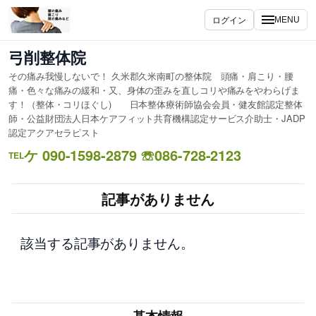
内
ログイン
MENU
容
を
弓削整体院
ス
その痛み我慢しないで！ 久米郡久米南町の整体院 頭痛・肩こり・腰
キ
痛・色々な痛みの緩和・又、身体の歪みを直しコリや痛みをやわらげま
ッ
す！（整体・コリほぐし) 日本整体療術師協会会員・健友館認定整体
プ
師・公益財団法人日本ケアフィット共育機構認定サービス介助士・JADP
認定アクアセラピスト
ケ 090-1598-2879 ☏086-728-2123
TEL
記事がありません
該当する記事がありません。